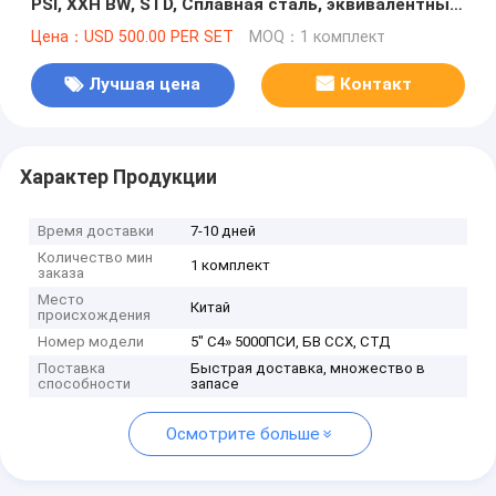
PSI, XXH BW, STD, Сплавная сталь, эквивалентный
Кэмерону.
Цена：USD 500.00 PER SET
MOQ：1 комплект
Лучшая цена
Контакт
Характер Продукции
Время доставки
7-10 дней
Количество мин
1 комплект
заказа
Место
Китай
происхождения
Номер модели
5" С4» 5000ПСИ, БВ ССХ, СТД
Поставка
Быстрая доставка, множество в
способности
запасе
Осмотрите больше