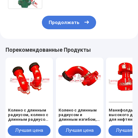
Продолжать
Порекомендованные Продукты
Колено с длинным
Колено с длинным
Манифолды
радиусом, колено с
радиусом и
высокого дав
длинным радиусом,
длинным изгибом,
для нефтяног
цельные фитинги,
цельнолитые
месторожден
цельное колено 90
фитинги
234 дюйма, ф
Лучшая цена
Лучшая цена
Лучшая ц
градусов, Рис. 1502
602,1502,100