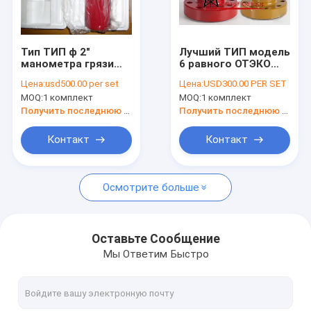
Экскурсия по заводу
Контроль качества
Тип ТИП ф 2"
Лучший ТИП модель
манометра грязи
6 равного ОТЭКО
Свяжитесь с нами
стиля Камерона
манометра грязи ф
Цена:
usd500.00 per set
Цена:
USD300.00 PER SET
ОТЭКО Д
соединение конца
MOQ:
1 комплект
MOQ:
1 комплект
обслуживание
служил фланцем/
Новости
соединения ЛПТ
соединения 0-10000
Получить последнюю цену
Получить последнюю цену
Фиг.1502
пси обслуживания
стандартное 0-6000
стандарта
Случаи
Контакт
Контакт
пси
Запросите цитату
Осмотрите больше
Насосы стиля миссии центробежные
Оставьте Сообщение
Мы Ответим Быстро
Твердые оборудования контроля
Сверля организация сбора и удаления отходов