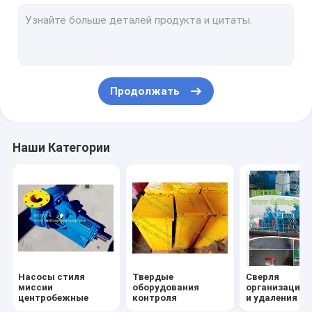
Штуцеры коллектора линии связи
компоненты буровой установки
механически уплотнения
Продолжать
Вставки плашек схвата
части насоса грязи
Наши Категории
регулировать инструменты
Соединения месторождения нефти
Одношрубный насос
Гидравлические силовые колпачки
Насосы стиля
Твердые
Сверля
миссии
оборудования
организация 
центробежные
контроля
и удаления о