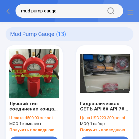
Mud Pump Gauge
(13)
Лучший тип
Гидравлическая
соединение конца
СЕТЬ API 6# API 7#
2" модели 7 равного
пулера места и
Цена:
usd500.00 per set
Цена:
USD220-300 per piece
ОТЭКО манометра
головы пулера, ТИП
MOQ:
1 комплект
MOQ:
1 набор
грязи д газ
КРЫЛА И САМОЛЕТ
стандартной Валт
ДЛЯ Triplex насосов
Получить последнюю цену
Получить последнюю цену
воды ЛПТ/НПТ
грязи