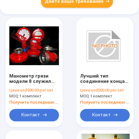
Дайте ваше требование
Манометр грязи
Лучший тип
модели 8 служил
соединение конца
фланцем
2" модели 7 равного
Цена:
usd500.00 per set
Цена:
usd500.00 per set
соединение и
ОТЭКО манометра
MOQ:
1 комплект
MOQ:
1 комплект
соединение
грязи д газ
ФИГ1502
стандартной Валт
Получить последнюю цену
Получить последнюю цену
воды ЛПТ/НПТ
кислый
Контакт
Контакт