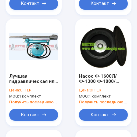
кислый
Контакт
Контакт
Лучшая
Насос Ф-1600Л/
гидравлическая или
Ф-1300 Ф-1000/
ручная голова
Ф-800 Ф500
Цена:
OFFER
Цена:
OFFER
пулера в/пуллер
дзяграмф КБ75 К45
MOQ:
1 комплект
MOQ:
1 комплект
места клапана для
НБР ХНБР Ф/Муд
Триплекс насоса
гасителя & пузыря
Получить последнюю цену
Получить последнюю цену
грязи
пульсирования
соответствующего
насоса грязи БОМКО
Контакт
Контакт
к хлебопеку СПД