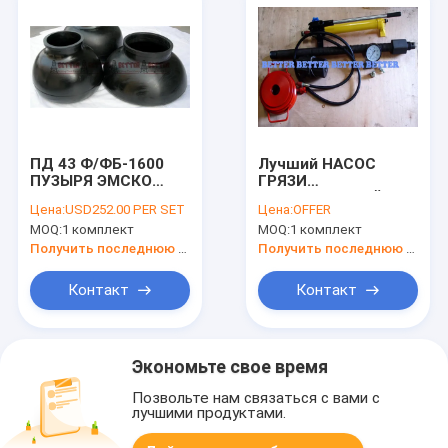
ПД 43 Ф/ФБ-1600
Лучший НАСОС
ПУЗЫРЯ ЭМСКО
ГРЯЗИ
ПД55 ПД45 ПД53
ЛЕГИРОВАННОЙ
Цена:
USD252.00 PER SET
Цена:
OFFER
ЗАМЕНЫ
СТАЛИ АПИ 7К
MOQ:
1 комплект
MOQ:
1 комплект
ПУЛЬСИРОВАНИЯ
МЕСТА ПУЛЕРА
ДАМПЭНДЭР
МЕСТА КЛАПАНА/
Получить последнюю цену
Получить последнюю цену
НАСОСА ГРЯЗИ
СТИЛЯ ПУЛЕРА
РЕЗИНОВЫЙ.
ГЛАВНЫЙ
Контакт
Контакт
ФБ-1300 Ф1000
ПОЛНОСТЬЮ
Ф800 Ф500
ОТКРЫТЫЙ 3-ВЭБ 4-
ВЭБ РАЗДЕЛЯЕТ
Экономьте свое время
Позвольте нам связаться с вами с
лучшими продуктами.