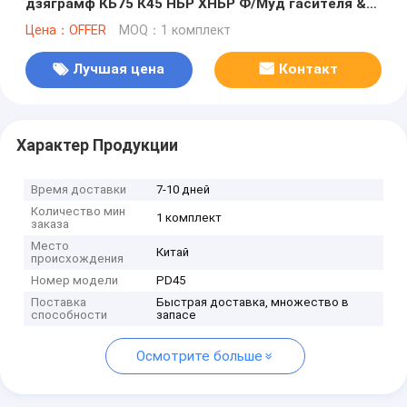
дзяграмф КБ75 К45 НБР ХНБР Ф/Муд гасителя &
пузыря пульсирования насоса грязи БОМКО
Цена：OFFER
MOQ：1 комплект
Лучшая цена
Контакт
Характер Продукции
Время доставки
7-10 дней
Количество мин
1 комплект
заказа
Место
Китай
происхождения
Номер модели
PD45
Поставка
Быстрая доставка, множество в
способности
запасе
Осмотрите больше