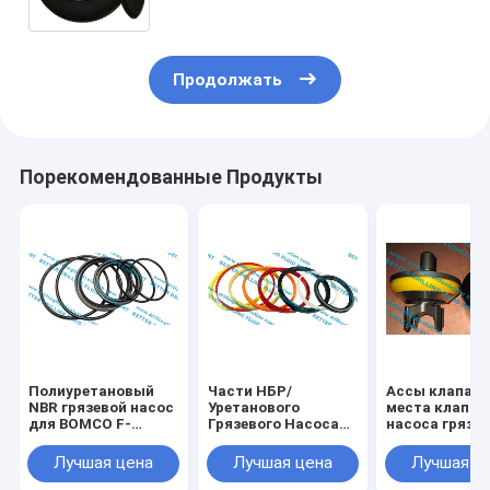
грязи БОМКО
Продолжать
Порекомендованные Продукты
Полиуретановый
Части НБР/
Ассы клапан
NBR грязевой насос
Уретанового
места клапан
для BOMCO F-
Грязевого Насоса
насоса грязи.
1600/F-1300 Юго-
для BOMCO F-
Вполне раскр
Запад 5000psi
1600/F-1300 Юго-
АПИ-6 высок
Лучшая цена
Лучшая цена
Лучшая ц
Западный 5000psi
насос грязи
Конкурентные цены
легированной