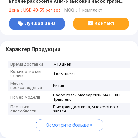
Вполне раскройте АПИ-6 высокий насос грязи
легированной стали 20КрМоТи Ф/Массаренти
Цена：USD 40-55 per set
MOQ：1 комплект
МАС-1000 Триплекс
Лучшая цена
Контакт
Характер Продукции
Время доставки
7-10 дней
Количество мин
1 комплект
заказа
Место
Китай
происхождения
Насос грязи Массаренти МАС-1000
Номер модели
Триплекс
Поставка
Быстрая доставка, множество в
способности
запасе
Осмотрите больше