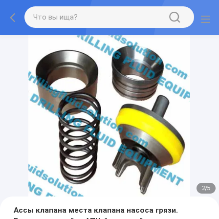
2
/
5
Ассы клапана места клапана насоса грязи.