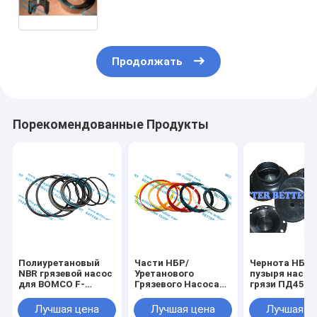
легированной стали 20КрМоТи Ф/
Массаренти МАС-1000 Триплекс
Продолжать
Порекомендованные Продукты
Полиуретановый
Части НБР/
Чернота НБР 
NBR грязевой насос
Уретанового
пузыря насос
для BOMCO F-
Грязевого Насоса
грязи ПД45/
1600/F-1300 Юго-
для BOMCO F-
ДЛЯ насоса г
Запад 5000psi
1600/F-1300 Юго-
ЭМСКО ФБ-16
Лучшая цена
Лучшая цена
Лучшая ц
Западный 5000psi
ФБ-1300 Ф-10