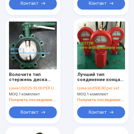
Контакт
Контакт
Волочите тип
Лучший тип
стержень диска
соединение конца
416СС плиты никеля
2" модели 7 равного
Цена:
USD25-35.00 PER UNIT
Цена:
usd500.00 per set
клапан-бабочки НЭ-
ОТЭКО манометра
MOQ:
1 комплект
MOQ:
1 комплект
я БФВ НЭ-к
грязи д газ
КАМЕРОНА
стандартной Валт
Получить последнюю цену
Получить последнюю цену
МУДКИНГ ДЭМКО
воды ЛПТ/НПТ
клапан-бабочек
кислый
Контакт
Контакт
дуктильный
железный