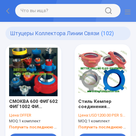
Штуцеры Коллектора Линии Связи
(102)
СМОКВА 600 ФИГ602
Стиль Кемпер
ФИГ1002 ФИ
соединения
СМОКВЫ 211
уплотнения
Цена:
OFFER
Цена:
USD1200.00 PER SET
ФИГ400 ФИГ402
молотка
MOQ:
1 комплект
MOQ:
1 комплект
ФМК ВЭКО ФИГ50
соединения танка
ФИГ100 ФИГ200
грязи
Получить последнюю цену
Получить последнюю цену
ФИГ206 ФИГ207