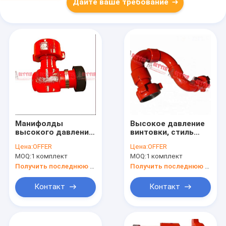
Дайте ваше требование
Манифолды
Высокое давление
высокого давления
винтовки, стиль
для нефтяного
100, 2" 3" " 1502 MXF,
Цена:
OFFER
Цена:
OFFER
месторождения No
15000 PSI STD
MOQ:
1 комплект
MOQ:
1 комплект
234 дюйма, фиг
SERVICE,API, SPM /
602,1502,1002
FMC стиль
Получить последнюю цену
Получить последнюю цену
Контакт
Контакт