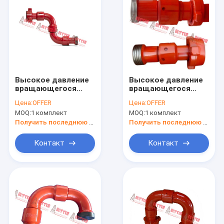
Высокое давление
Высокое давление
вращающегося
вращающегося
соединения, стиль
соединения, стиль
Цена:
OFFER
Цена:
OFFER
80, 2" 3" " 1502 MxF,
20, 2" 3" " 1502 MxF,
MOQ:
1 комплект
MOQ:
1 комплект
15000 psi STD
15000 psi STD
Service,API, SPM /
Service,API, SPM /
Получить последнюю цену
Получить последнюю цену
FMC стиль
FMC стиль
Контакт
Контакт
Домой
Продукты
О нас