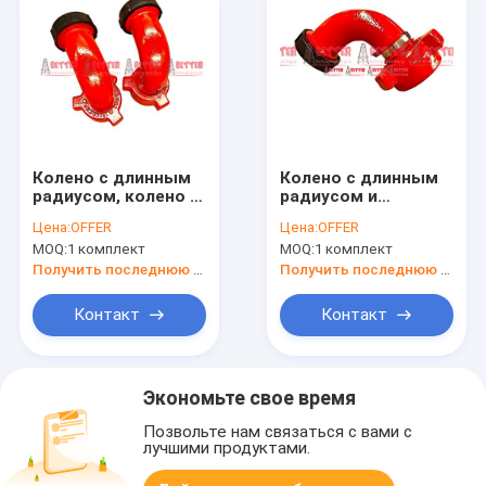
Колено с длинным
Колено с длинным
радиусом, колено с
радиусом и
длинным радиусом,
длинным изгибом,
Цена:
OFFER
Цена:
OFFER
цельные фитинги,
цельнолитые
MOQ:
1 комплект
MOQ:
1 комплект
цельное колено 90
фитинги
градусов, Рис. 1502
Получить последнюю цену
Получить последнюю цену
Контакт
Контакт
Экономьте свое время
Позвольте нам связаться с вами с
лучшими продуктами.