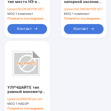
тип место НЭ-к
запорной заслонки
Штуцеры коллектора линии связи
клапан-бабочек
грязи уплотнения
Цена:
USD35.00 PER SET
Цена:
USD 500.00 PER SET
МУДКИНГ ДЭМКО
металла стиля З23И
MOQ:
компоненты буровой установки
1 комплект
MOQ:
1 комплект
шеи тела НБР
для того чтобы
литого железа
Метал
Получить последнюю цену
Получить последнюю цену
клапан-бабочки
запечатывание,
механически уплотнения
дуктильное
тело легированной
Контакт
Контакт
железное
стали, соединение,
служил фланцем,
Вставки плашек схвата
соединение БВ
части насоса грязи
регулировать инструменты
Соединения месторождения нефти
Одношрубный насос
УЛУЧШАЙТЕ тип
Гидравлические силовые колпачки
равный манометра
грязи d OTECO
Цена:
usd500.00 per set
моделируют
MOQ:
1 НАБОР
соединение конца 7
2" стандарт Walt
Получить последнюю цену