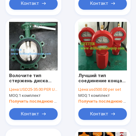
Контакт
Контакт
Волочите тип
Лучший тип
стержень диска
соединение конца
416СС плиты никеля
2" модели 7 равного
Цена:
USD25-35.00 PER UNIT
Цена:
usd500.00 per set
клапан-бабочки НЭ-
ОТЭКО манометра
MOQ:
1 комплект
MOQ:
1 комплект
я БФВ НЭ-к
грязи д газ
КАМЕРОНА
стандартной Валт
Получить последнюю цену
Получить последнюю цену
МУДКИНГ ДЭМКО
воды ЛПТ/НПТ
клапан-бабочек
кислый
Контакт
Контакт
дуктильный
железный