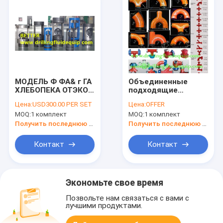
МОДЕЛЬ Ф ФА& г ГА
Объединенные
ХЛЕБОПЕКА ОТЭКО
подходящие
равного
звезды Гоосенек
Цена:
USD300.00 PER SET
Цена:
OFFER
плавающего
напорной трубы
MOQ:
1 комплект
MOQ:
1 комплект
клапана ДПФВ
редуктора тройника
бурильной трубы и
локтя кроссовера
Получить последнюю цену
Получить последнюю цену
комплект для
ремонта резины
Контакт
Контакт
комплекта для
ремонта металла
Экономьте свое время
Позвольте нам связаться с вами с
лучшими продуктами.