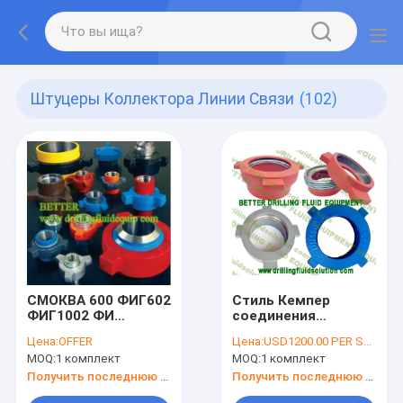
Штуцеры Коллектора Линии Связи
(102)
СМОКВА 600 ФИГ602
Стиль Кемпер
ФИГ1002 ФИ
соединения
СМОКВЫ 211
уплотнения
Цена:
OFFER
Цена:
USD1200.00 PER SET
ФИГ400 ФИГ402
молотка
MOQ:
1 комплект
MOQ:
1 комплект
ФМК ВЭКО ФИГ50
соединения танка
ФИГ100 ФИГ200
грязи
Получить последнюю цену
Получить последнюю цену
ФИГ206 ФИГ207