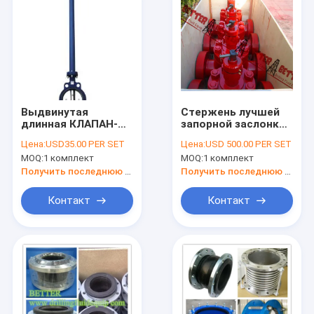
Выдвинутая
Стержень лучшей
длинная КЛАПАН-
запорной заслонки
БАБОЧКА стержня
плиты стиля
Цена:
USD35.00 PER SET
Цена:
USD 500.00 PER SET
ДЭМКО
Камерона ФК/ФЛ
MOQ:
1 комплект
MOQ:
1 комплект
Не-поднимая и
легированная сталь
Получить последнюю цену
Получить последнюю цену
поднимая типа
стержня ручная &
Контакт
Контакт
гидравлическая
деятельности
Домой
Продукты
О нас