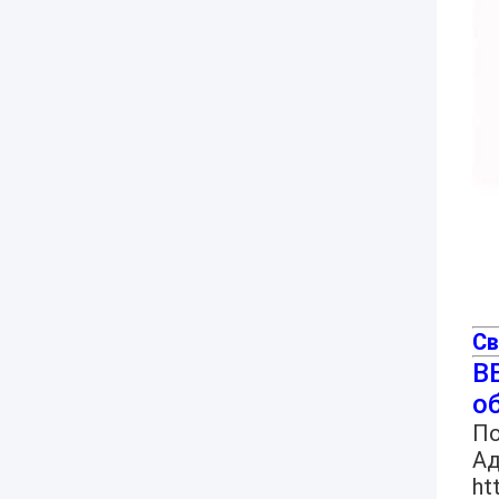
Св
BE
о
По
Ад
ht