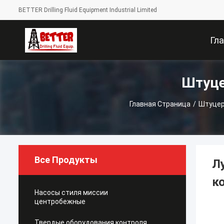
BETTER Drilling Fluid Equipment Industrial Limited
Гл
Штуце
Стра
Главная Страница
/
Штуцер
Все Продукты
Л
к
Насосы стиля миссии
центробежные
Твердые оборудования контроля