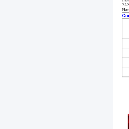
Раз
2A2
Наш
Сп