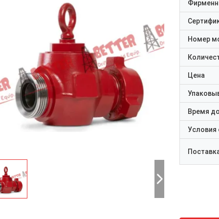
Фирменн
Сертифи
Номер м
Количест
Цена
Упаковы
Время д
Условия
Поставк