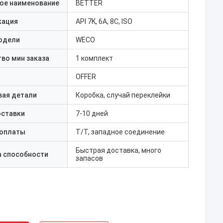
ое наименование
BETTER
кация
API 7K, 6A, 8C, ISO
одели
WECO
во мин заказа
1 комплект
OFFER
вая детали
Коробка, случай переклейки
оставки
7-10 дней
 оплаты
T/T, западное соединение
Быстрая доставка, много
а способности
запасов