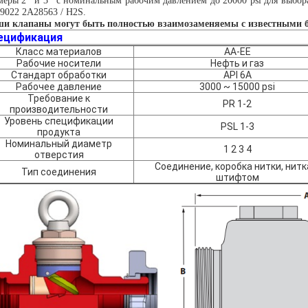
меры 2 ′ и 3 ′ с номинальным рабочим давлением до 20000 psi для выб
9022 2A28563 / H2S.
и клапаны могут быть полностью взаимозаменяемы с известными
ецификация
Класс материалов
AA-EE
Рабочие носители
Нефть и газ
Стандарт обработки
API 6A
Рабочее давление
3000 ~ 15000 psi
Требование к
PR 1-2
производительности
Уровень спецификации
PSL 1-3
продукта
Номинальный диаметр
1 2 3 4
отверстия
Соединение, коробка нитки, нитк
Тип соединения
штифтом