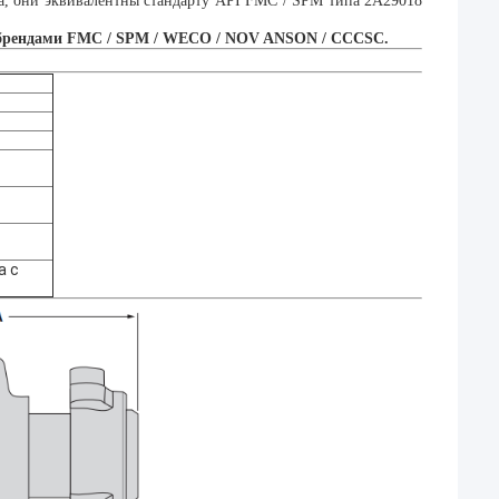
ора, они эквивалентны стандарту API FMC / SPM типа 2A29018
 брендами FMC / SPM / WECO / NOV ANSON / CCCSC.
а с