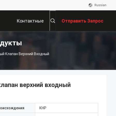
Russian
Контактные
Отправить Запрос
одукты
Данные
ый Клапан Верхний Входный
лапан верхний входный
роисхождения
КНР