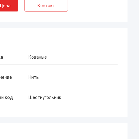
 Цена
Контакт
ка
Кованые
нение
Нить
ый код
Шестиугольник