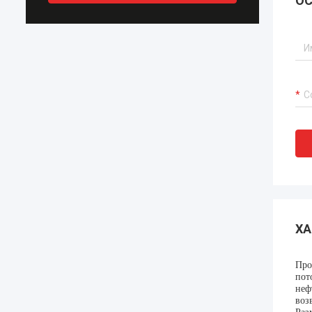
ОС
ХА
Про
пот
неф
воз