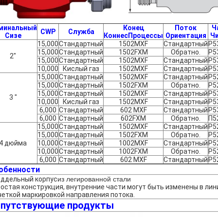
минальный
Конец
Поток
Ч
CWP
Служба
Сиз
e
Конне
c
Процессы
Ориентация
Ч
15,000
Стандартный
1502MXF
Стандартный
P5
15,000
Стандартный
1502FXM
Обратно.
P5
2"
15,000
Стандартный
1502MXF
Стандартный
P5
10,000
Кислый газ
1502MXF
Стандартный
P5
15,000
Стандартный
1502MXF
Стандартный
P5
15,000
Стандартный
1502FXM
Обратно.
P5
15,000
Стандартный
1502MXF
Стандартный
P5
3 "
10,000
Кислый газ
1502MXF
Стандартный
P5
6,000
Стандартный
602 MXF
Стандартный
P5
6,000
Стандартный
602FXM
Обратно.
П5
15,000
Стандартный
1502MXF
Стандартный
P5
15,000
Стандартный
1502FXM
Обратно.
P5
4 дюйма
10,000
Стандартный
1002MXF
Стандартный
P5
10,000
Стандартный
1002FXM
Обратно.
P5
6,000
Стандартный
602 MXF
Стандартный
P5
обенности
оддельный корпус
из легированной стали
ростая конструкция, внутренние части могут быть изменены в ли
 четкой маркировкой направления потока.
путствующие продукты