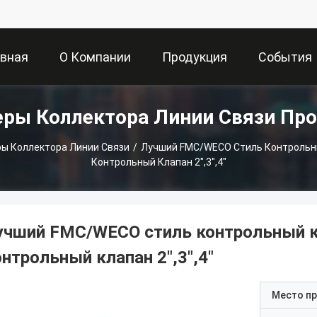
авная
О Компании
Продукция
События
ры Коллектора Линии Связи Пр
ница
ы Коллектора Линии Связи
/
Лучший FMC/WECO Стиль Контрольн
Контрольный Клапан 2",3",4"
учший FMC/WECO стиль контрольный к
онтрольный клапан 2",3",4"
Место п