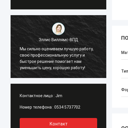
ПО
Эллис Виллямс-ВПД
Мы сильно оцениваем лучшую работу,
Мы си
Ма
свою профессиональную услугу и
свою 
быстрое решение помогает нам
быстр
уменьшить цену, хорошую работу!
умень
Ти
Фо
Контактное лицо :
Jim
Номер телефона :
0534 5737702
Контакт