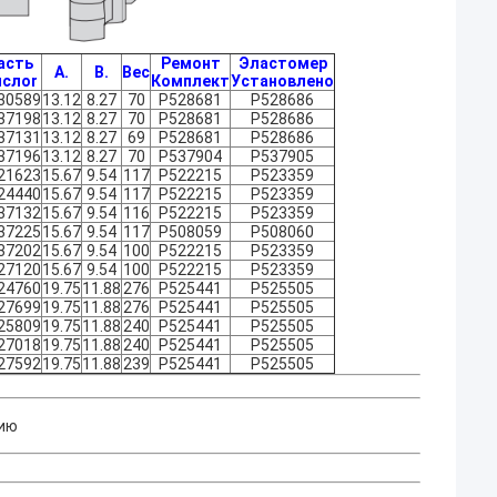
асть
Ремонт
Эластомер
А.
В.
Вес
исло
r
Комплект
Установлено
30589
13.12
8.27
70
P528681
P528686
37198
13.12
8.27
70
P528681
P528686
37131
13.12
8.27
69
P528681
P528686
37196
13.12
8.27
70
P537904
P537905
21623
15.67
9.54
117
P522215
P523359
24440
15.67
9.54
117
P522215
P523359
37132
15.67
9.54
116
P522215
P523359
37225
15.67
9.54
117
P508059
P508060
37202
15.67
9.54
100
P522215
P523359
27120
15.67
9.54
100
P522215
P523359
24760
19.75
11.88
276
P525441
P525505
27699
19.75
11.88
276
P525441
P525505
25809
19.75
11.88
240
P525441
P525505
27018
19.75
11.88
240
P525441
P525505
27592
19.75
11.88
239
P525441
P525505
нию