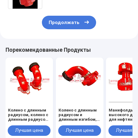
Продолжать
Порекомендованные Продукты
Колено с длинным
Колено с длинным
Манифолды
радиусом, колено с
радиусом и
высокого дав
длинным радиусом,
длинным изгибом,
для нефтяног
цельные фитинги,
цельнолитые
месторожден
цельное колено 90
фитинги
234 дюйма, ф
Лучшая цена
Лучшая цена
Лучшая ц
градусов, Рис. 1502
602,1502,100