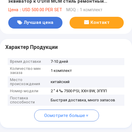
эквиватор к O'Drill MCM стиль ремонтный
комплект 2",4" 7500wp
Цена：USD 500.00 PER SET
MOQ：1 комплект
Лучшая цена
Контакт
Характер Продукции
Время доставки
7-10 дней
Количество мин
1 комплект
заказа
Место
китайский
происхождения
Номер модели
2 " 4 ‰ 7500 PSI, XXH BW, ЗППП
Поставка
Быстрая доставка, много запасов
способности
Осмотрите больше