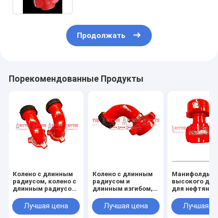
Продолжать
Порекомендованные Продукты
Колено с длинным
Колено с длинным
Манифолды
радиусом, колено с
радиусом и
высокого дав
длинным радиусом,
длинным изгибом,
для нефтяног
цельные фитинги,
цельнолитые
месторожден
цельное колено 90
фитинги
234 дюйма, ф
Лучшая цена
Лучшая цена
Лучшая ц
градусов, Рис. 1502
602,1502,100