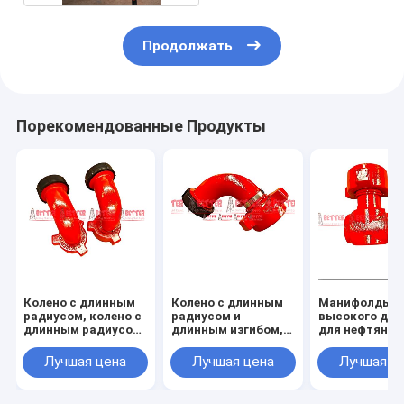
Продолжать
Порекомендованные Продукты
Колено с длинным
Колено с длинным
Манифолды
радиусом, колено с
радиусом и
высокого дав
длинным радиусом,
длинным изгибом,
для нефтяног
цельные фитинги,
цельнолитые
месторожден
цельное колено 90
фитинги
234 дюйма, ф
Лучшая цена
Лучшая цена
Лучшая ц
градусов, Рис. 1502
602,1502,100