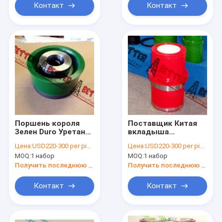
поршеня высокий
Контакт
Контакт
Поршень короля
Поставщик Китая
Зелен Duro Уретана
вкладыша
Скреплять грязи
вкладыша Zirconia
Цена:
USD220-300 per piece
Цена:
USD220-300 per piece
для
керамического для
MOQ:
1 набор
MOQ:
1 набор
месторождения
Weatherford E2200
нефти сверля
Получить последнюю цену
Получить последнюю цену
Triplex насос грязи
Контакт
Контакт