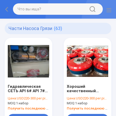
Части Насоса Грязи
(63)
Гидравлическая
Хороший
СЕТЬ API 6# API 7#
качественный
пулера места и
скрепленный
Цена:
USD220-300 per piece
Цена:
USD220-300 per piece
головы пулера, ТИП
бульдогом экспорт
MOQ:
1 набор
MOQ:
1 набор
КРЫЛА И САМОЛЕТ
Китая поршеня
ДЛЯ Triplex насосов
насоса грязи
Получить последнюю цену
Получить последнюю цену
грязи
давления патриота