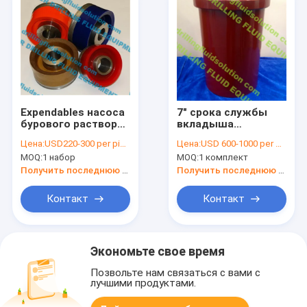
Expendables насоса
7" срока службы
бурового раствора
вкладыша
месторождения
вкладыша Зирконя
Цена:
USD220-300 per piece
Цена:
USD 600-1000 per piece
нефти щадят части
конец жидкости
MOQ:
1 набор
MOQ:
1 комплект
для насоса грязи
насоса грязи
популярного бренда
твердости Ф/
Получить последнюю цену
Получить последнюю цену
Triplex
Гарднер Денвера
ПЗ-7 ПЗГ
Контакт
Контакт
керамического
более длинного
высокий Триплекс
Экономьте свое время
Позвольте нам связаться с вами с
лучшими продуктами.