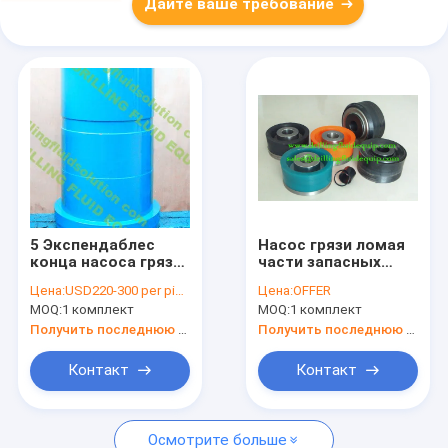
Дайте ваше требование
5 Экспендаблес
Насос грязи ломая
конца насоса грязи
части запасных
твердости ХРК65 Ф/
частей насоса грязи
Цена:
USD220-300 per piece
Цена:
OFFER
Хонг Хуа ХХФ-1600/
Expendables насоса
MOQ:
1 комплект
MOQ:
1 комплект
ХХФ-1300
грязи насоса
вкладыша
Получить последнюю цену
Получить последнюю цену
вкладыша насоса
грязи 1/2»
Контакт
Контакт
биметаллических
Триплекс жидких
Осмотрите больше