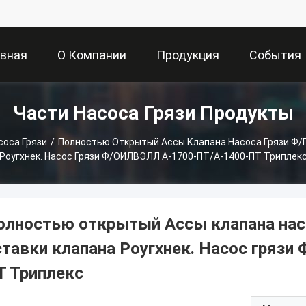
авная
О Компании
Продукция
События
Части Насоса Грязи Продукты
ница
соса Грязи
/
Полностью Открытый Ассы Клапана Насоса Грязи Ф/
Роугхнек. Насос Грязи Ф/ОИЛВЭЛЛ А-1700-ПТ/А-1400-ПТ Триплек
олностью открытый Ассы клапана насо
ставки клапана Роугхнек. Насос гряз
Т Триплекс