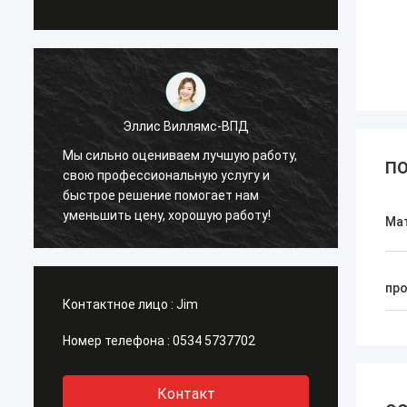
Эллис Виллямс-ВПД
Мы сильно оцениваем лучшую работу,
Мы си
ПО
свою профессиональную услугу и
свою 
быстрое решение помогает нам
быстр
уменьшить цену, хорошую работу!
умень
Ма
пр
Контактное лицо :
Jim
Номер телефона :
0534 5737702
Контакт