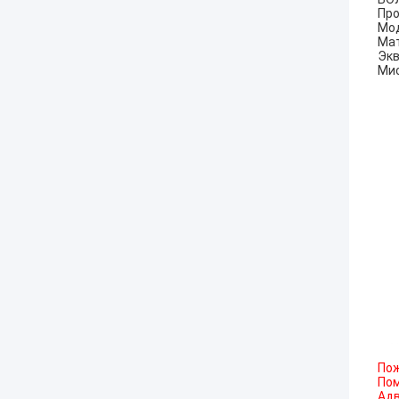
Про
Мод
Мат
Экв
Мис
Пож
По
Адв