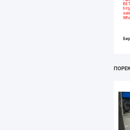
BET
htt
sal
Wha
Бир
ПОРЕ