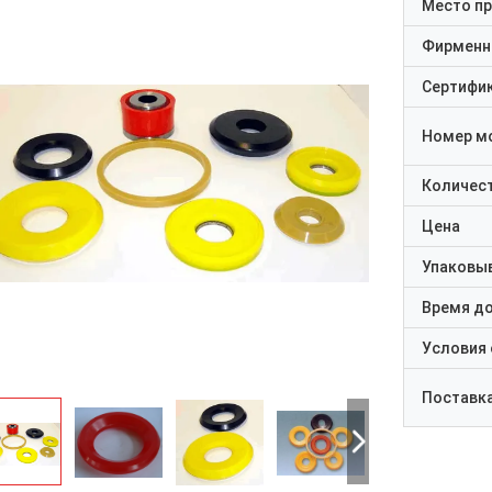
Место п
Фирменн
Сертифи
Номер м
Количест
Цена
Упаковы
Время д
Условия
Поставк