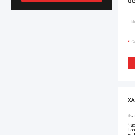
ОС
ХА
Вст
Час
Наз
БОЛ