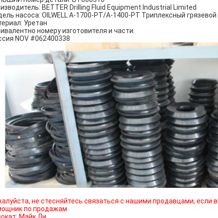
изводитель: BETTER Drilling Fluid Equipment Industrial Limited
ель насоса: OILWELL A-1700-PT/A-1400-PT Триплексный грязевой
ериал: Уретан
ивалентно номеру изготовителя и части.
сия NOV #062400338
алуйста, не стесняйтесь связаться с нашими продавцами, если в
мощник по продажам
окат: Майк Ли