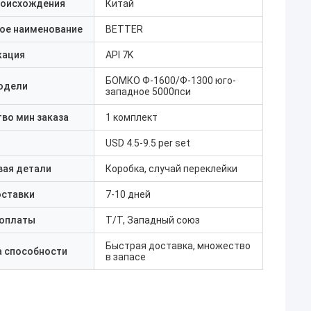
роисхождения
Китай
ое наименование
BETTER
кация
API 7K
БОМКО Ф-1600/Ф-1300 юго-
одели
западное 5000пси
во мин заказа
1 комплект
USD 4.5-9.5 per set
вая детали
Коробка, случай переклейки
оставки
7-10 дней
 оплаты
T/T, Западный союз
Быстрая доставка, множество
а способности
в запасе