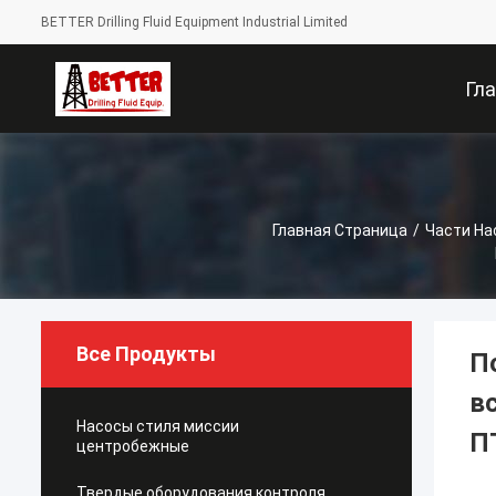
BETTER Drilling Fluid Equipment Industrial Limited
Гл
Стра
Главная Страница
/
Части На
Все Продукты
П
в
Насосы стиля миссии
П
центробежные
Твердые оборудования контроля