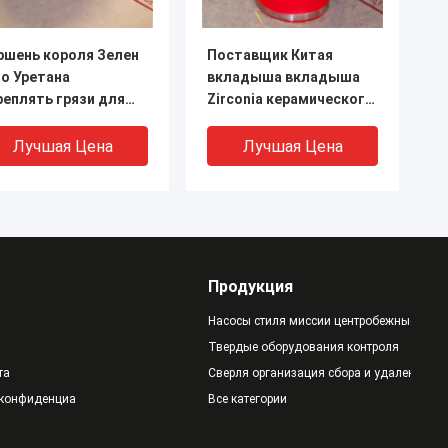
ршень короля Зелен
Поставщик Китая
ro Уретана
вкладыша вкладыша
реплять грязи для
Zirconia керамического
сторождения нефти
для Weatherford E2200
рля Triplex насос
Лучшая Цена
Лучшая Цена
язи
Продукция
Насосы стиля миссии центробежные
Твердые оборудования контроля
та
Сверля организация сбора и удаления от
 конфиденциальности
Все категории
сти НБР/Уретанового
Ассы клапана места