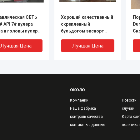
авлическая СЕТЬ
Хороший качественный
По
# API 7# пулера
скрепленный
Du
а и головы пулера,
бульдогом экспорт
Ск
 КРЫЛА И САМОЛЕТ
Китая поршеня насоса
ме
Triplex насосов
грязи давления
све
Лучшая Цена
Лучшая Цена
и
патриота поршеня
гр
высокий
около
Компании
Новости
Наша фабрика
случаи
контроль качества
Карта сай
контактные данные
политика
ndables насоса
Полиуретановый NBR
Ча