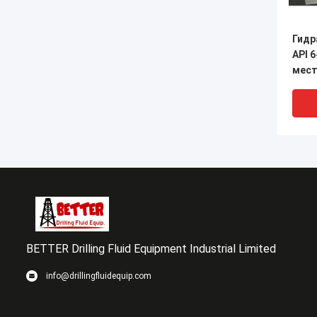
Гидр
API 6
мест
ТИП
ДЛЯ 
гряз
BETTER Drilling Fluid Equipment Industrial Limited
info@drillingfluidequip.com
Expe