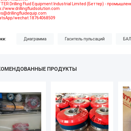
TER Drilling Fluid Equipment Industrial Limited (Беттер) - промыш
p://www.drillingfluidsolution.com
es@drillingfluidequip.com
tsApp/wechat:18764068509
ки:
Диаграмма
Гаситель пульсаций
БА
КОМЕНДОВАННЫЕ ПРОДУКТЫ