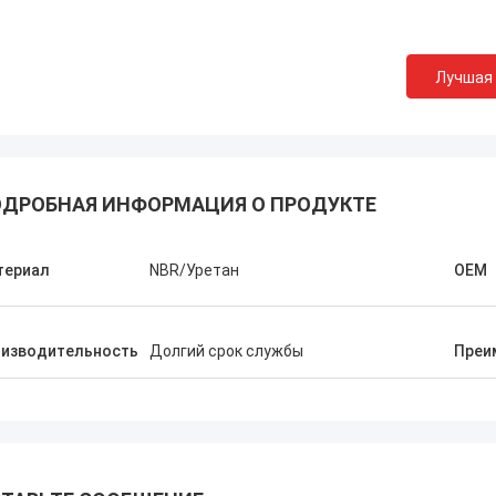
Лучшая
Эллис Виллямс-ВПД
льно оцениваем лучшую работу,
ДРОБНАЯ ИНФОРМАЦИЯ О ПРОДУКТЕ
профессиональную услугу и
ое решение помогает нам
шить цену, хорошую работу!
териал
NBR/Уретан
OEM
оизводительность
Долгий срок службы
Преи