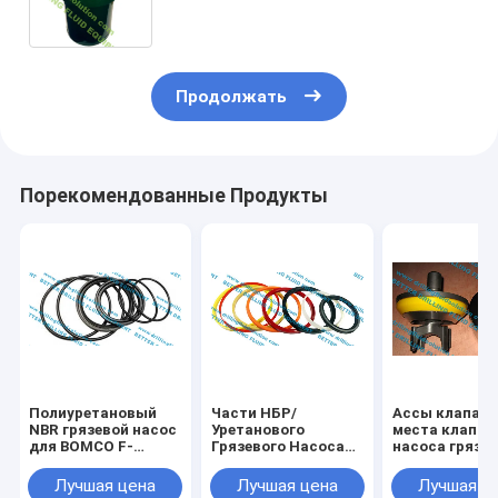
ХРК59 насоса грязи 1/2»
затвердетых вкладышем
зеленых Триплекс жидких
Продолжать
Порекомендованные Продукты
Полиуретановый
Части НБР/
Ассы клапан
NBR грязевой насос
Уретанового
места клапан
для BOMCO F-
Грязевого Насоса
насоса грязи.
1600/F-1300 Юго-
для BOMCO F-
Вполне раскр
Запад 5000psi
1600/F-1300 Юго-
АПИ-6 высок
Лучшая цена
Лучшая цена
Лучшая ц
Западный 5000psi
насос грязи