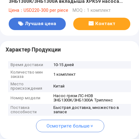
3НБ1300К/3НБ1300А вкладыша ХРК59 насоса
грязи 1/2» затвердетых вкладышем зеленых
Цена：USD220-300 per piece
MOQ：1 комплект
Триплекс жидких
Лучшая цена
Контакт
Характер Продукции
Время доставки
10-15 дней
Количество мин
1 комплект
заказа
Место
Китай
происхождения
Насос грязи ЛС-НОВ
Номер модели
3НБ1300К/3НБ1300А Триплекс
Поставка
Быстрая доставка, множество в
способности
запасе
Осмотрите больше