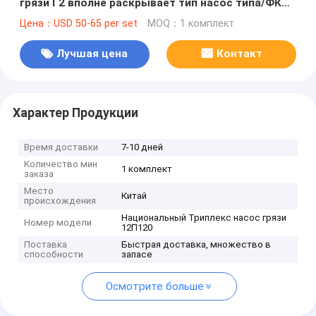
грязи Г2 вполне раскрывает тип насос типа/ФКН
грязи АПИ 7# Ф/Натионал 12П120 Триплекс
Цена：USD 50-65 per set
MOQ：1 комплект
Лучшая цена
Контакт
Характер Продукции
Время доставки
7-10 дней
Количество мин
1 комплект
заказа
Место
Китай
происхождения
Национальный Триплекс насос грязи
Номер модели
12П120
Поставка
Быстрая доставка, множество в
способности
запасе
Осмотрите больше