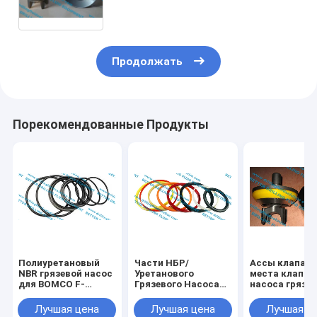
грязи АПИ 7# Ф/Натионал 12П120
Триплекс
Продолжать
Порекомендованные Продукты
Полиуретановый
Части НБР/
Ассы клапан
NBR грязевой насос
Уретанового
места клапан
для BOMCO F-
Грязевого Насоса
насоса грязи.
1600/F-1300 Юго-
для BOMCO F-
Вполне раскр
Запад 5000psi
1600/F-1300 Юго-
АПИ-6 высок
Лучшая цена
Лучшая цена
Лучшая ц
Западный 5000psi
насос грязи