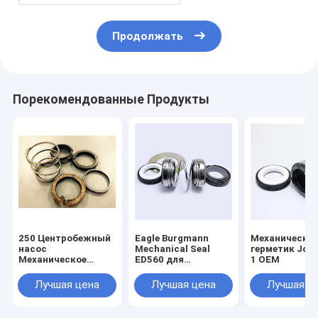
Продолжать
Порекомендованные Продукты
250 Центробежный
Eagle Burgmann
Механически
насос
Mechanical Seal
герметик John
Механическое
ED560 для
1 OEM
уплотнение
подводящих
Вольфрамовые
центробежных
Лучшая цена
Лучшая цена
Лучшая ц
карбидные
насосов
поверхности PN
22451-1/648414308