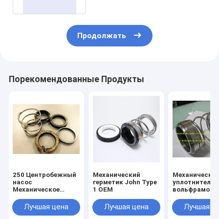
Продолжать
Порекомендованные Продукты
250 Центробежный
Механический
Механическа
насос
герметик John Type
уплотнительн
Механическое
1 OEM
вольфрамова
уплотнение
карбидная
Вольфрамовые
поверхность 
Лучшая цена
Лучшая цена
Лучшая ц
карбидные
22451-1/6484
поверхности PN
F/Mission Ma