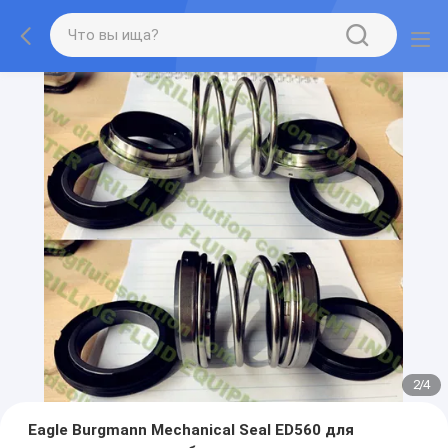
2
/
4
Eagle Burgmann Mechanical Seal ED560 для