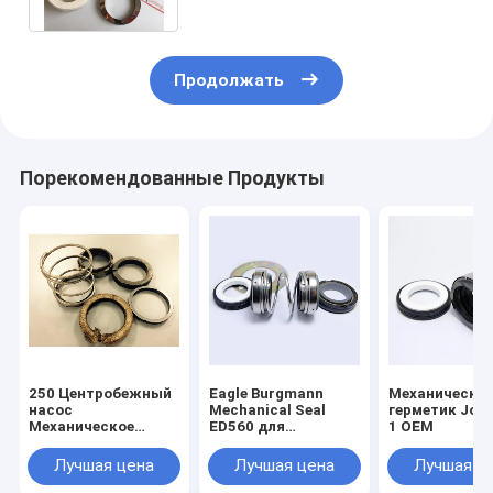
Продолжать
Порекомендованные Продукты
250 Центробежный
Eagle Burgmann
Механически
насос
Mechanical Seal
герметик John
Механическое
ED560 для
1 OEM
уплотнение
подводящих
Вольфрамовые
центробежных
Лучшая цена
Лучшая цена
Лучшая ц
карбидные
насосов
поверхности PN