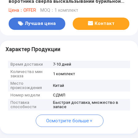
воротника сверла выскальзываний бурильной
трубы соответствующее к ИНСТРУМЕНТАМ
Цена：OFFER
MOQ：1 комплект
МАСЛА ДОСТУПА МИССИИ ВЭАТХЭРФОРД
НОЯБРЯ ВАРКО БДЖ
Лучшая цена
Контакт
Характер Продукции
Время доставки
7-10 дней
Количество мин
1 комплект
заказа
Место
Китай
происхождения
Номер модели
СДМЛ
Поставка
Быстрая доставка, множество в
способности
запасе
Осмотрите больше