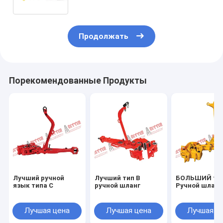
соответствующее к
ИНСТРУМЕНТАМ МАСЛА
ДОСТУПА МИССИИ ВЭАТХЭРФОРД
НОЯБРЯ ВАРКО БДЖ
Продолжать
Порекомендованные Продукты
Лучший ручной
Лучший тип B
БОЛЬШИЙ тип
язык типа С
ручной шланг
Ручной шланг
Лучшая цена
Лучшая цена
Лучшая ц