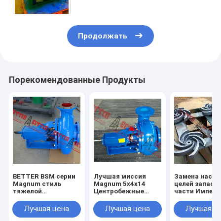
Продолжать
Порекомендованные Продукты
BETTER BSM серии
Лучшая миссия
Замена насос
Magnum стиль
Magnum 5x4x14
целей запасн
тяжелой
Центробежные
части Импелл
нефтедобывающей
насосы для
открытого ти
центробежной
сливочных отходов
3x2x13, 4x3x1
Лучшая цена
Лучшая цена
Лучшая ц
насос
завершены
5x4x14, 6x5x1
6x5x14, 8x6x1