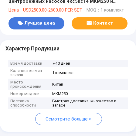
центробежных насосов 4кс5кс14 МКМ250 и
русский частей нагнетают
Цена：USD2500.00-2600.00 PER SET
MOQ：1 комплект
Лучшая цена
Контакт
Характер Продукции
Время доставки
7-10 дней
Количество мин
1 комплект
заказа
Место
Китай
происхождения
Номер модели
МКМ250
Поставка
Быстрая доставка, множество в
способности
запасе
Осмотрите больше