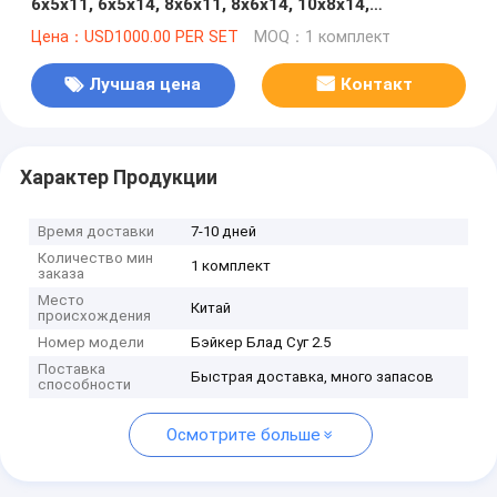
6x5x11, 6x5x14, 8x6x11, 8x6x14, 10x8x14,
высококачественное жесткое железо,
Цена：USD1000.00 PER SET
MOQ：1 комплект
304SS,316SS, высокохром
Лучшая цена
Контакт
Характер Продукции
Время доставки
7-10 дней
Количество мин
1 комплект
заказа
Место
Китай
происхождения
Номер модели
Бэйкер Блад Суг 2.5
Поставка
Быстрая доставка, много запасов
способности
Осмотрите больше