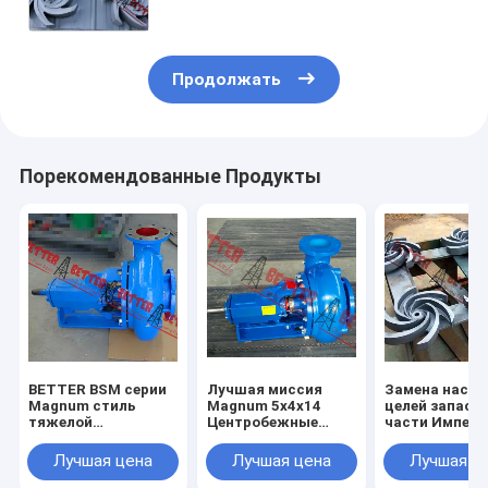
железо, 304SS,316SS,
высокохром
Продолжать
Порекомендованные Продукты
BETTER BSM серии
Лучшая миссия
Замена насос
Magnum стиль
Magnum 5x4x14
целей запасн
тяжелой
Центробежные
части Импелл
нефтедобывающей
насосы для
открытого ти
центробежной
сливочных отходов
3x2x13, 4x3x1
Лучшая цена
Лучшая цена
Лучшая ц
насос
завершены
5x4x14, 6x5x1
6x5x14, 8x6x1