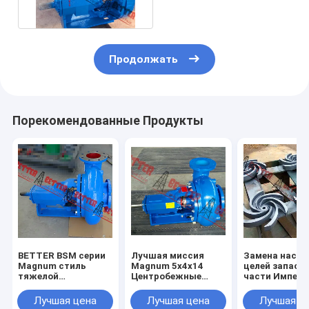
Продолжать
Порекомендованные Продукты
BETTER BSM серии
Лучшая миссия
Замена насос
Magnum стиль
Magnum 5x4x14
целей запасн
тяжелой
Центробежные
части Импелл
нефтедобывающей
насосы для
открытого ти
центробежной
сливочных отходов
3x2x13, 4x3x1
Лучшая цена
Лучшая цена
Лучшая ц
насос
завершены
5x4x14, 6x5x1