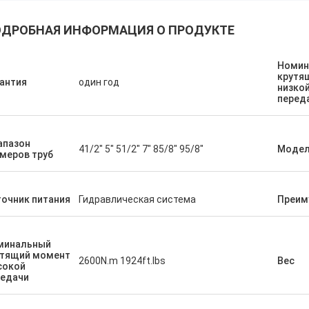
ДРОБНАЯ ИНФОРМАЦИЯ О ПРОДУКТЕ
Номин
крутя
антия
один год
низко
перед
апазон
41/2" 5" 51/2" 7" 85/8" 95/8"
Моде
меров труб
очник питания
Гидравлическая система
Преим
минальный
утящий момент
2600N.m 1924ft.lbs
Вес
сокой
редачи