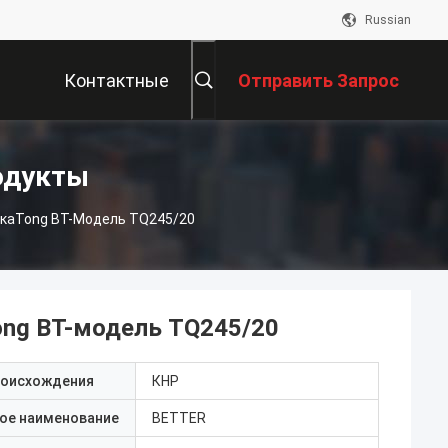
Russian
Контактные
Отправить Запрос
Данные
одукты
каTong BT-Модель TQ245/20
ong BT-модель TQ245/20
роисхождения
КНР
ое наименование
BETTER