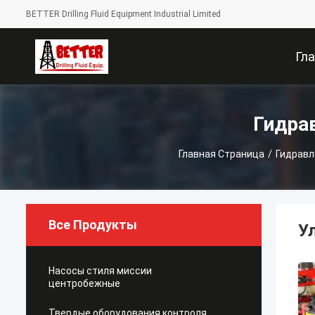
BETTER Drilling Fluid Equipment Industrial Limited
Гл
Стра
Гидра
Главная Страница
/
Гидравл
Все Продукты
У
Насосы стиля миссии
центробежные
Твердые оборудования контроля