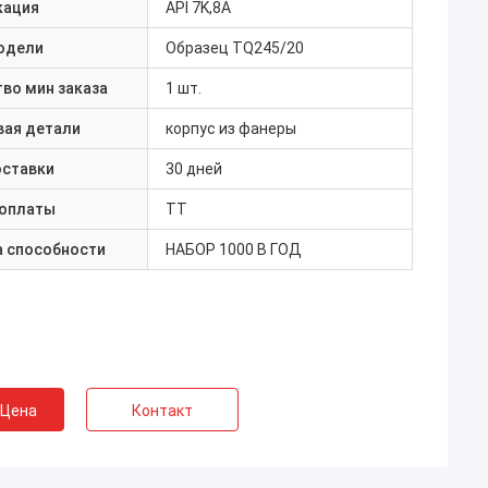
кация
API 7K,8A
одели
Образец TQ245/20
во мин заказа
1 шт.
вая детали
корпус из фанеры
оставки
30 дней
 оплаты
ТТ
а способности
НАБОР 1000 В ГОД
 Цена
Контакт