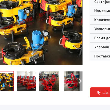
Сертифи
Номер м
Количест
Упаковы
Время д
Условия
Поставк
Лучшая