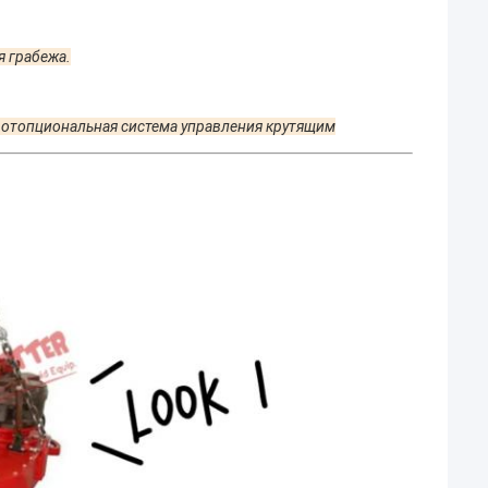
я грабежа
.
.
от
опциональная система управления крутящим