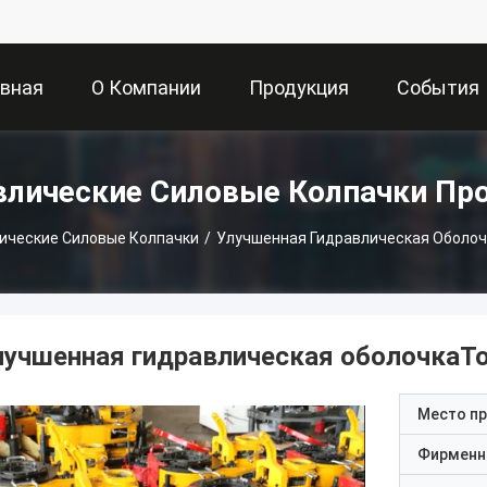
авная
О Компании
Продукция
События
ница
влические Силовые Колпачки Пр
ические Силовые Колпачки
/
Улучшенная Гидравлическая Оболоч
лучшенная гидравлическая оболочкаT
Место п
Фирменн