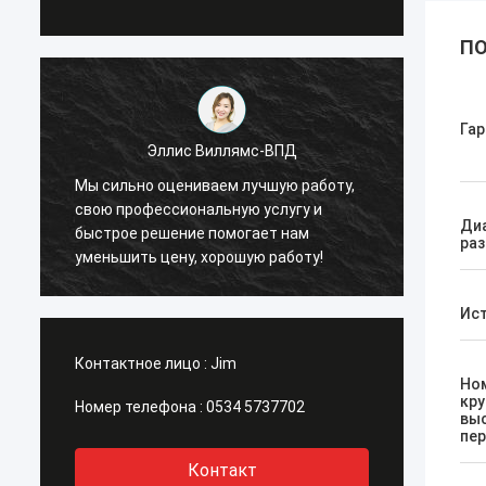
ПО
Гар
ВПД
Эллис Виллямс-ВПД
ую работу,
Мы сильно оцениваем лучшую работу,
лугу и
свою профессиональную услугу и
Ди
т нам
быстрое решение помогает нам
раз
работу!
уменьшить цену, хорошую работу!
Ист
Контактное лицо :
Jim
Но
кр
Номер телефона :
0534 5737702
вы
пе
Контакт