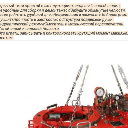
крытый тип
и простой в эксплуатации
с
твёрдые и
Главный шприц.
не удобный для сборки и демонтажа
с d
Забудьте обманутые челюсти
.
егко работать
,
удобный для обслуживания и замены
e с b
сборка ремн
лучшить
прочность и жесткость
с o
Структура поддержки ручки
.
гидравлический режим
w
Смеситель и механический переключатель.
Устойчивый и сильный
Челюсти.
Это играть, записывать и контролировать крутящий момент макияжа
ментом
.