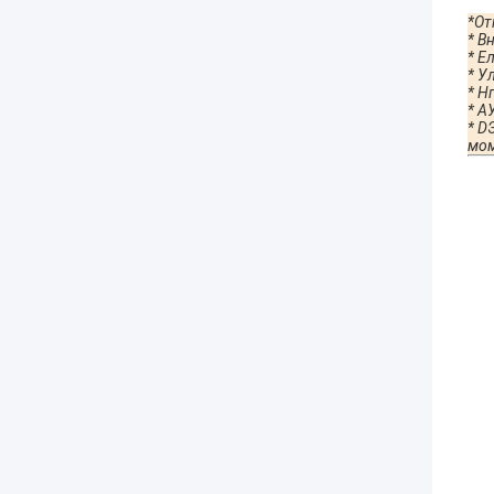
*
От
*
В
*
Е
л
*
У
* H
* А
*
D
мо