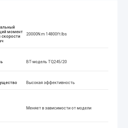
альный
щий момент
20000N.m 14800ft.lbs
й скорости
ач
ль
BT-модель TQ245/20
ущество
Высокая эффективность
Меняет в зависимости от модели