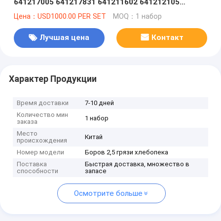
641217005 641217831 641211602 641212105
641211602 641209903 641221007
Цена：USD1000.00 PER SET
MOQ：1 набор
Лучшая цена
Контакт
Характер Продукции
Время доставки
7-10 дней
Количество мин
1 набор
заказа
Место
Китай
происхождения
Номер модели
Боров 2,5 грязи хлебопека
Поставка
Быстрая доставка, множество в
способности
запасе
Осмотрите больше