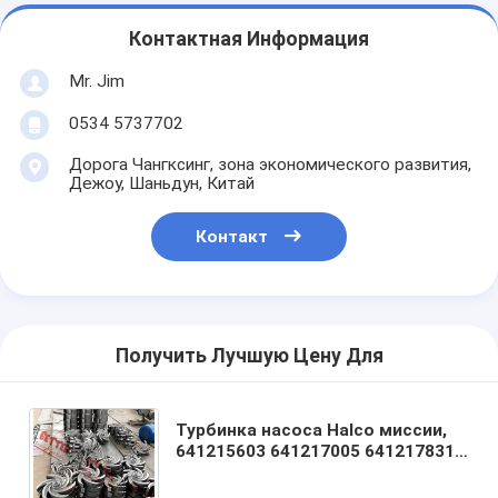
Контактная Информация
Mr. Jim
0534 5737702
Дорога Чангксинг, зона экономического развития,
Дежоу, Шаньдун, Китай
Контакт
Получить Лучшую Цену Для
Турбинка насоса Halco миссии,
641215603 641217005 641217831
641211602 641212105 641211602
641209903 641221007