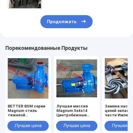
Продолжать
Порекомендованные Продукты
BETTER BSM серии
Лучшая миссия
Замена насос
Magnum стиль
Magnum 5x4x14
целей запасн
тяжелой
Центробежные
части Импелл
нефтедобывающей
насосы для
открытого ти
центробежной
сливочных отходов
3x2x13, 4x3x1
Лучшая цена
Лучшая цена
Лучшая ц
насос
завершены
5x4x14, 6x5x1
6x5x14, 8x6x1