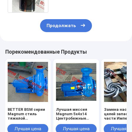
центробежного
Продолжать
Порекомендованные Продукты
BETTER BSM серии
Лучшая миссия
Замена насос
Magnum стиль
Magnum 5x4x14
целей запасн
тяжелой
Центробежные
части Импелл
нефтедобывающей
насосы для
открытого ти
центробежной
сливочных отходов
3x2x13, 4x3x1
Лучшая цена
Лучшая цена
Лучшая ц
насос
завершены
5x4x14, 6x5x1