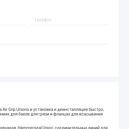
 Air Grip Unions.и установка и деинсталляция быстро,
иниях для баков для грязи и фланцах для всасывания
рвуаров, Hammerseal Union, соединительных линий для