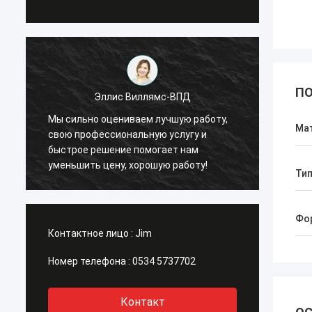
ПО
ис Виллямс-ВПД
Эллис Виллямс-ВПД
ениваем лучшую работу,
Мы сильно оцениваем лучшую 
Ма
иональную услугу и
свою профессиональную услуг
ние помогает нам
быстрое решение помогает н
ну, хорошую работу!
уменьшить цену, хорошую рабо
Ти
Фо
Контактное лицо :
Jim
Номер телефона :
0534 5737702
Контакт