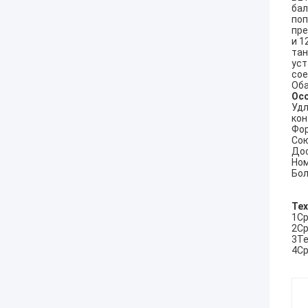
бал
поп
пре
и 1
тан
уст
сое
Оба
Ос
Удл
кон
Фор
Сою
Дос
Ном
Бол
Тех
1Ср
2Ср
3Те
4Ср