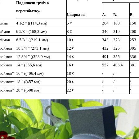
Подключи трубу к
переизбытку.
Сварка на
А.
В.
В
юйма
4 1⁄2 ′′ ((114,3 мм)
6 ¢
264
168
150
юймов
6 5/8 ′′ (168,3 мм)
8 ¢
340
219
200
юймов
8 5/8 ′′ ((219.1 мм)
10 ¢
343
273
253
дюймов
10 3/4 ′′ (273,1 мм)
12 ¢
432
325
305
дюймов
12 3/4 ′′ ((323,9 мм)
14 ¢
491
355
336
дюймов
14 ′′ (355,6 мм)
16 ¢
557
406.4
381
дюймов*
16 ′′ ((406,4 мм)
18 ¢
/
/
/
дюймов*
18 ′′ ((457 мм)
20 ¢
/
/
/
дюймов*
20 ′′ ((508 мм)
22 ¢
/
/
/