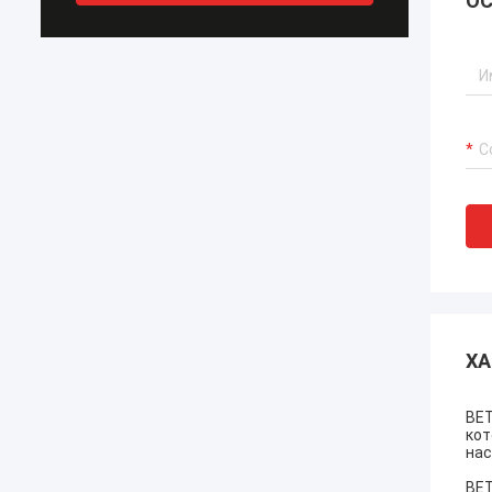
ОС
ХА
BET
кот
нас
BET