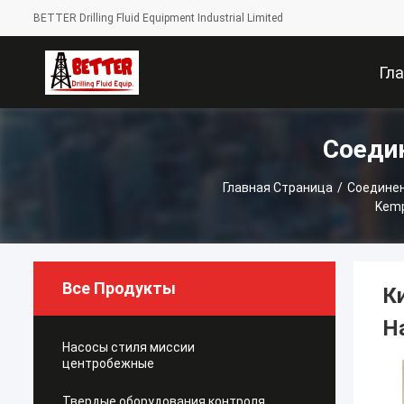
BETTER Drilling Fluid Equipment Industrial Limited
Гл
Соеди
Стра
Главная Страница
/
Соедине
Kemp
Все Продукты
К
H
Насосы стиля миссии
центробежные
Твердые оборудования контроля