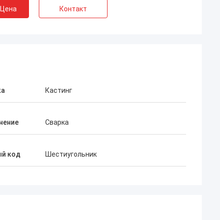
 Цена
Контакт
ка
Кастинг
нение
Сварка
ый код
Шестиугольник