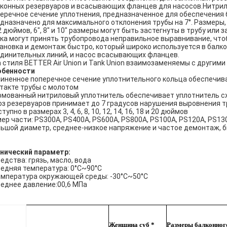
конных резервуаров и всасывающих фланцев для насосов.Нитрил
еречное сечение уплотнения, предназначенное для обеспечения
дназначено для максимального отклонения трубы на 7°. Размеры,
2 дюймов, 6", 8" и 10" размеры могут быть застегнуты в трубу или 
ка могут принять трубопровода неправильное выравнивание, чтоб
ановка и демонтаж быстро, который широко используется в балк
динительных линий, и насос всасывающих фланцев.
 стиля BETTER Air Union и Tank Union взаимозаменяемы с другими к
обенности
иненное поперечное сечение уплотнительного кольца обеспечив
такте трубы с молотом
мованный нитриловый уплотнитель обеспечивает уплотнитель 
з резервуаров принимает до 7 градусов нарушения выровнения т
тупно в размерах 3, 4, 6, 8, 10, 12, 14, 16, 18 и 20 дюймов
ер части: PS300A, PS400A, PS600A, PS800A, PS100A, PS120A, PS13
ьшой диаметр, среднее-низкое напряжение и частое демонтаж, б
нический параметр:
едства: грязь, масло, вода
едняя температура: 0°C~90°C
мпература окружающей среды: -30°C~50°C
еднее давление:00,6 МПа
Женщина суб *
Размеры балконног