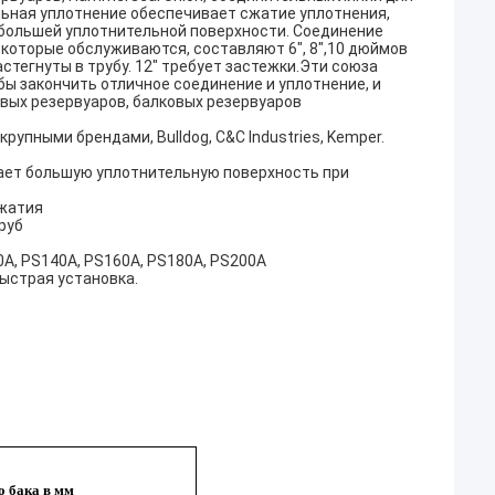
ьная уплотнение обеспечивает сжатие уплотнения,
 большей уплотнительной поверхности. Соединение
 которые обслуживаются, составляют 6", 8",10 дюймов
застегнуты в трубу. 12" требует застежки.Эти союза
ы закончить отличное соединение и уплотнение, и
овых резервуаров, балковых резервуаров
рупными брендами, Bulldog, C&C Industries, Kemper.
ает большую уплотнительную поверхность при
сжатия
руб
0A, PS140A, PS160A, PS180A, PS200A
ыстрая установка.
о бака в мм