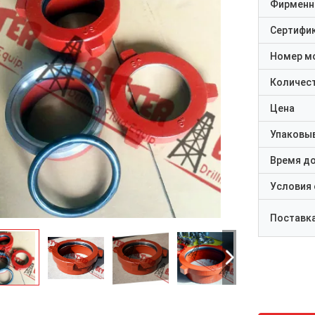
Фирменн
Сертифи
Номер м
Количест
Цена
Упаковы
Время д
Условия
Поставк