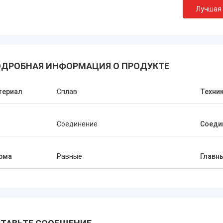
Лучшая
ДРОБНАЯ ИНФОРМАЦИЯ О ПРОДУКТЕ
работу,
териал
Сплав
Техни
у и
ам
ту!
п
Соединение
Соеди
рма
Равные
Главн