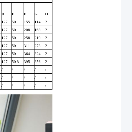
D
Е
F
G
H
127
50
155
114
21
127
50
208
168
21
127
50
258
219
21
127
50
311
273
21
127
50
364
324
21
127
50.8
395
356
21
/
/
/
/
/
/
/
/
/
/
/
/
/
/
/