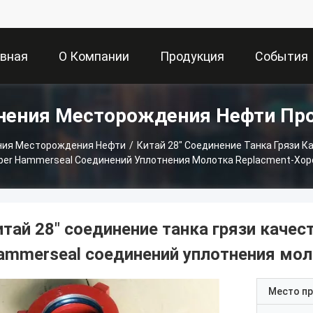
авная
О Компании
Продукция
События
нения Месторождения Нефти Пр
ница
ния Месторождения Нефти
/
Китай 28" Соединение Танка Грязи 
er Hammerseal Соединений Уплотнения Молотка Replacment-Хо
итай 28" соединение танка грязи каче
ammerseal соединений уплотнения мол
Место п