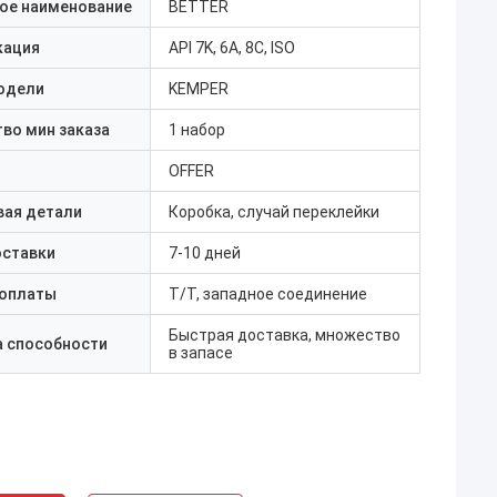
ое наименование
BETTER
кация
API 7K, 6A, 8C, ISO
одели
KEMPER
во мин заказа
1 набор
OFFER
вая детали
Коробка, случай переклейки
оставки
7-10 дней
 оплаты
Т/Т, западное соединение
Быстрая доставка, множество
а способности
в запасе