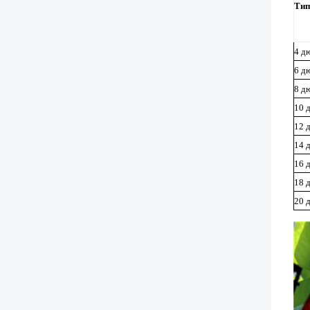
Тип
4 д
6 д
8 д
10 
12 
14 
16 
18 
20 