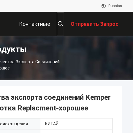
Russian
Контактные
Отправить Запрос
одукты
Данные
Качества Экспорта Соединений
рошее
ства экспорта соединений Kemper
отка Replacment-хорошее
роисхождения
КИТАЙ