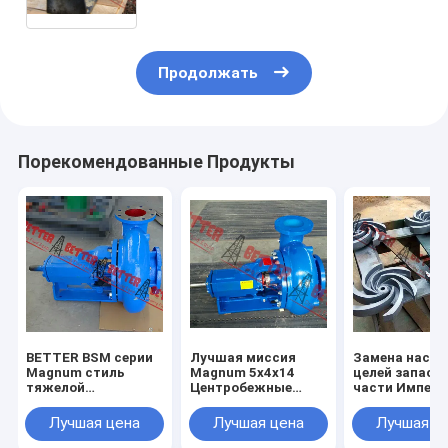
хорошее, трудный утюг,
легированная сталь,
нержавеющая сталь
Продолжать
Порекомендованные Продукты
BETTER BSM серии
Лучшая миссия
Замена насос
Magnum стиль
Magnum 5x4x14
целей запасн
тяжелой
Центробежные
части Импелл
нефтедобывающей
насосы для
открытого ти
центробежной
сливочных отходов
3x2x13, 4x3x1
Лучшая цена
Лучшая цена
Лучшая ц
насос
завершены
5x4x14, 6x5x1
6x5x14, 8x6x1