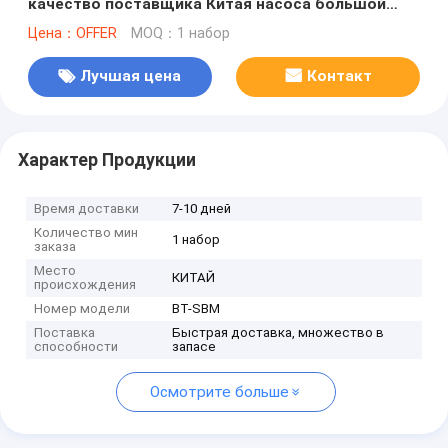
качество поставщика Китая насоса большой
винной бутылки хорошее, трудный утюг,
Цена：OFFER
MOQ：1 набор
легированная сталь, нержавеющая сталь
Лучшая цена
Контакт
Характер Продукции
Время доставки
7-10 дней
Количество мин
1 набор
заказа
Место
КИТАЙ
происхождения
Номер модели
BT-SBM
Поставка
Быстрая доставка, множество в
способности
запасе
Осмотрите больше