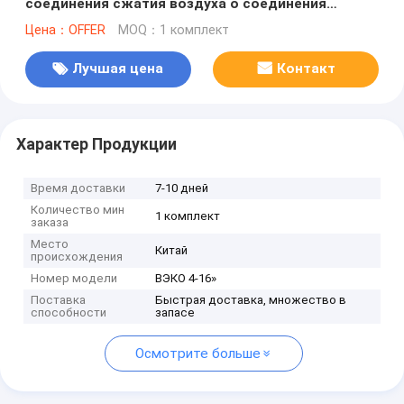
соединения сжатия воздуха о соединения
месторождения нефти соединения покрышки
Цена：OFFER
MOQ：1 комплект
варочного мешка Ф/Пнеуматик воздушного
рукава
Лучшая цена
Контакт
Характер Продукции
Время доставки
7-10 дней
Количество мин
1 комплект
заказа
Место
Китай
происхождения
Номер модели
ВЭКО 4-16»
Поставка
Быстрая доставка, множество в
способности
запасе
Осмотрите больше