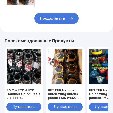
соединения покрышки варочного
мешка Ф/Пнеуматик воздушного
рукава
Продолжать
Порекомендованные Продукты
FMC WECO ABCO
BETTER Hammer
BETTER Hamm
Hammer Union Seals
Union Wing Unions
Union Wing Un
Lip Seals
равно FMC WECO
равное FMC 
нержавеющая
KEMPER для
KEMPER для
сталь с
низкого давления
службы низко
Лучшая цена
Лучшая цена
Лучшая ц
поддержкой,
фиг.100 фиг.200
давления 100
латунь с
Углеродистая сталь
-2000psi Спл