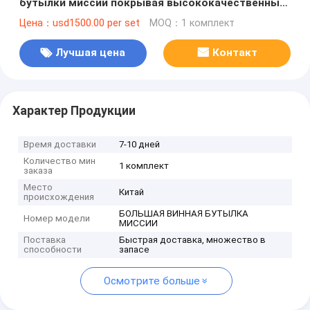
бутылки миссии покрывая высококачественный
трудный железный высокий, 304сс, 316сс
Цена：usd1500.00 per set
MOQ：1 комплект
Лучшая цена
Контакт
Характер Продукции
Время доставки
7-10 дней
Количество мин
1 комплект
заказа
Место
Китай
происхождения
БОЛЬШАЯ ВИННАЯ БУТЫЛКА
Номер модели
МИССИИ
Поставка
Быстрая доставка, множество в
способности
запасе
Осмотрите больше