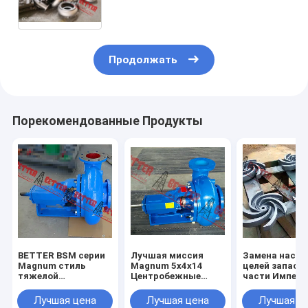
высококачественный трудный
железный высокий, 304сс, 316сс
Продолжать
Порекомендованные Продукты
BETTER BSM серии
Лучшая миссия
Замена насос
Magnum стиль
Magnum 5x4x14
целей запасн
тяжелой
Центробежные
части Импелл
нефтедобывающей
насосы для
открытого ти
центробежной
сливочных отходов
3x2x13, 4x3x1
Лучшая цена
Лучшая цена
Лучшая ц
насос
завершены
5x4x14, 6x5x1