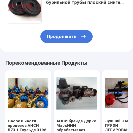
бурильной трубы плоский сингел
НБР с сталью усилил длинный
костомизед цвет сопротивления
масла обслуживания
Продолжать
Порекомендованные Продукты
Насос и части
АНСИ бренда Дурко
Лучший НАСО
процесса АНСИ
МаркИИИ
ГРЯЗИ
Б73.1 Гоульдс 3196
обрабатывает
ЛЕГИРОВАНН