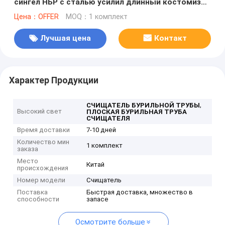
сингел НБР с сталью усилил длинный костомизед
цвет сопротивления масла обслуживания
Цена：OFFER
MOQ：1 комплект
Лучшая цена
Контакт
Характер Продукции
,
СЧИЩАТЕЛЬ БУРИЛЬНОЙ ТРУБЫ
Высокий свет
ПЛОСКАЯ БУРИЛЬНАЯ ТРУБА
СЧИЩАТЕЛЯ
Время доставки
7-10 дней
Количество мин
1 комплект
заказа
Место
Китай
происхождения
Номер модели
Счищатель
Поставка
Быстрая доставка, множество в
способности
запасе
Осмотрите больше