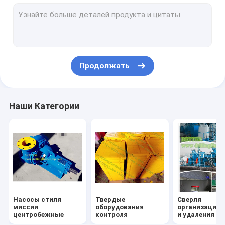
Штуцеры коллектора линии связи
компоненты буровой установки
механически уплотнения
Продолжать
Вставки плашек схвата
части насоса грязи
Наши Категории
регулировать инструменты
Соединения месторождения нефти
Одношрубный насос
Гидравлические силовые колпачки
Насосы стиля
Твердые
Сверля
миссии
оборудования
организация 
центробежные
контроля
и удаления о