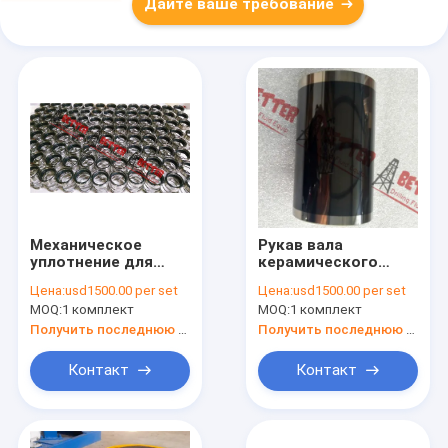
Дайте ваше требование
Механическое
Рукав вала
уплотнение для
керамического
вольфрама насоса
покрытия для
Цена:
usd1500.00 per set
Цена:
usd1500.00 per set
большой винной
вольфрама насоса
MOQ:
1 комплект
MOQ:
1 комплект
бутылки миссии к
большой винной
стороне вольфрама
бутылки миссии к
Получить последнюю цену
Получить последнюю цену
высококачественной
стороне вольфрама
высококачественной
Контакт
Контакт