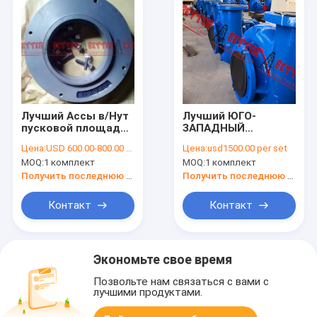
Лучший Ассы в/Нут
Лучший ЮГО-
пусковой площадки
ЗАПАДНЫЙ
носки, болт, литое
центробежный
Цена:
USD 600.00-800.00 PER SET
Цена:
usd1500.00 per set
железо набивкой
насос КП250 и 5
MOQ:
1 комплект
MOQ:
1 комплект
крепко железное
частей
дуктильное
центробежного
Получить последнюю цену
Получить последнюю цену
железное хардедед
насоса Слингер
пусковая площадка
грязи снаряжения
Контакт
Контакт
5С4С14 носки
2500 звезды
кожуха
Экономьте свое время
Позвольте нам связаться с вами с
лучшими продуктами.