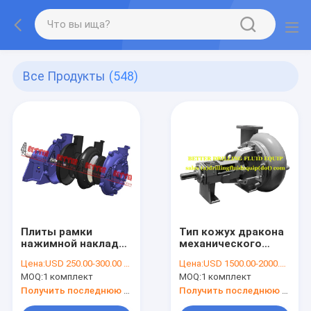
Все Продукты
(548)
Плиты рамки
Тип кожух дракона
нажимной накладки
механического
турбинки запасных
уплотнения
Цена:
USD 250.00-300.00 PER SET
Цена:
USD 1500.00-2000.00 PER SET
частей Реплакмент
центробежного
MOQ:
1 комплект
MOQ:
1 комплект
насоса Слурры
насоса 8кс6кс14
женщины
награды 250 с
Получить последнюю цену
Получить последнюю цену
полиуретан Kроме
носки пусковой