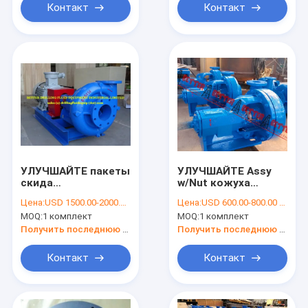
А05 центробежной
площадки утюгом
Контакт
Контакт
высокий
утюга крепко
дуктильным
УЛУЧШАЙТЕ пакеты
УЛУЧШАЙТЕ Assy
скида
w/Nut кожуха
центробежного
насоса большой
Цена:
USD 1500.00-2000.00 PER SET
Цена:
USD 600.00-800.00 PER SET
насоса 10 кс8кс14
винной бутылки
MOQ:
1 комплект
MOQ:
1 комплект
управляемых
миссии 6x5x14,
бывший-защитным
болт, литое железо
Получить последнюю цену
Получить последнюю цену
мотором КНЭкс
утюга трудного
90кв 1450прм
утюга набивкой
Контакт
Контакт
дуктильное