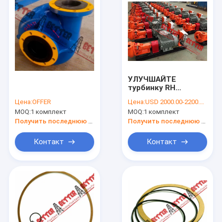
УЛУЧШАЙТЕ
турбинку RH
уплотнения насоса
Цена:
OFFER
Цена:
USD 2000.00-2200.00 PER SET
6x5x14 w/Mechanical
MOQ:
1 комплект
MOQ:
1 комплект
большой винной
бутылки миссии
Получить последнюю цену
Получить последнюю цену
Контакт
Контакт
Домой
Продукты
О нас