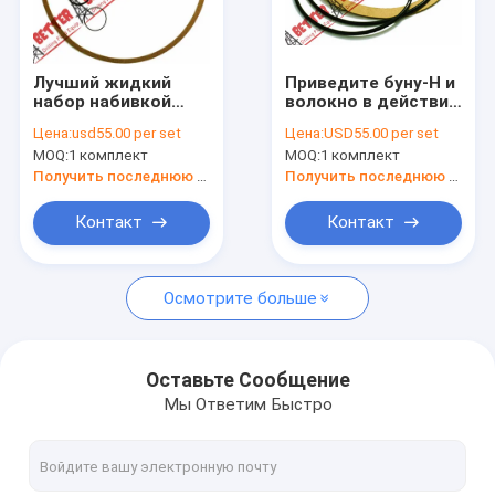
Экскурсия по заводу
Контроль качества
Лучший жидкий
Приведите буну-Н и
набор набивкой
волокно в действие
Свяжитесь с нами
конца для волокна
центробежного
Цена:
usd55.00 per set
Цена:
USD55.00 per set
центробежного
насоса большой
MOQ:
1 комплект
MOQ:
1 комплект
насоса жизни 250
винной бутылки 250
Новости
Халько 2500 борова
миссии набора
Получить последнюю цену
Получить последнюю цену
2,5 грязи хлебопека
набивкой конца
МКМ 250 двойного и
Случаи
Контакт
Контакт
НБР
Запросите цитату
Осмотрите больше
Насосы стиля миссии центробежные
Оставьте Сообщение
Мы Ответим Быстро
Твердые оборудования контроля
Сверля организация сбора и удаления отходов