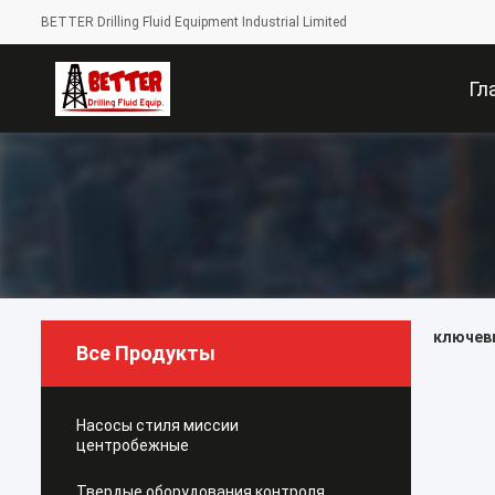
BETTER Drilling Fluid Equipment Industrial Limited
Гл
Стр
ключевы
Все Продукты
Насосы стиля миссии
центробежные
Твердые оборудования контроля