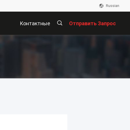
Russian
Контактные
Отправить Запрос
Данные
描
述