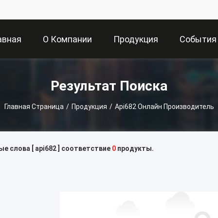
авная
О Компании
Продукция
События
аница
Результат Поиска
Главная Страница
/
Продукция
/
Api682 Онлайн Производитель
е слова [ api682 ] соответствие
0
продукты.